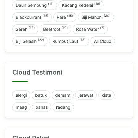
(11)
(18)
Daun Sembung
Kacang Kedelai
(15)
(15)
(30)
Blackcurrant
Pare
Biji Mahoni
(13)
(10)
(7)
Sereh
Beetroot
Rose Water
(22)
(13)
Biji Selasih
Rumput Laut
All Cloud
Cloud Testimoni
alergi
batuk
demam
jerawat
kista
maag
panas
radang