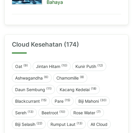
Bahaya
Cloud Kesehatan (174)
(9)
(10)
(12)
Oat
Jintan Hitam
Kunir Putih
(6)
(8)
Ashwagandha
Chamomille
(11)
(18)
Daun Sembung
Kacang Kedelai
(15)
(15)
(30)
Blackcurrant
Pare
Biji Mahoni
(13)
(10)
(7)
Sereh
Beetroot
Rose Water
(22)
(13)
Biji Selasih
Rumput Laut
All Cloud