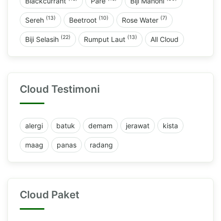
Blackcurrant
Pare
Biji Mahoni
(13)
(10)
(7)
Sereh
Beetroot
Rose Water
(22)
(13)
Biji Selasih
Rumput Laut
All Cloud
Cloud Testimoni
alergi
batuk
demam
jerawat
kista
maag
panas
radang
Cloud Paket