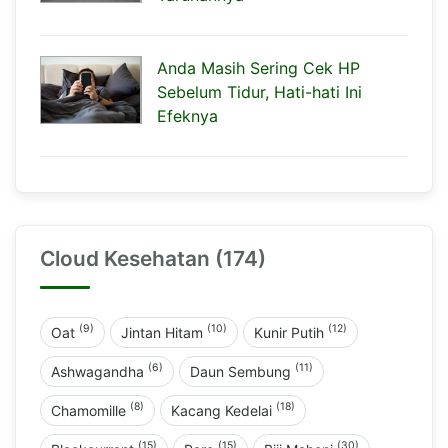
Anda Masih Sering Cek HP
Sebelum Tidur, Hati-hati Ini
Efeknya
Cloud Kesehatan (174)
(9)
(10)
(12)
Oat
Jintan Hitam
Kunir Putih
(6)
(11)
Ashwagandha
Daun Sembung
(8)
(18)
Chamomille
Kacang Kedelai
(15)
(15)
(30)