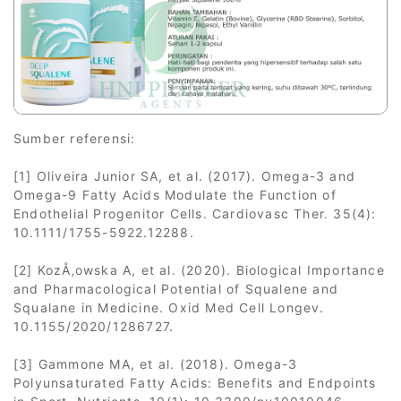
Sumber referensi:
[1] Oliveira Junior SA, et al. (2017). Omega-3 and
Omega-9 Fatty Acids Modulate the Function of
Endothelial Progenitor Cells. Cardiovasc Ther. 35(4):
10.1111/1755-5922.12288.
[2] KozÅ‚owska A, et al. (2020). Biological Importance
and Pharmacological Potential of Squalene and
Squalane in Medicine. Oxid Med Cell Longev.
10.1155/2020/1286727.
[3] Gammone MA, et al. (2018). Omega-3
Polyunsaturated Fatty Acids: Benefits and Endpoints