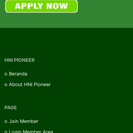
HNI PIONEER
o
Beranda
o
About HNI Pioneer
PAGE
o
Join Member
o
Login Member Area