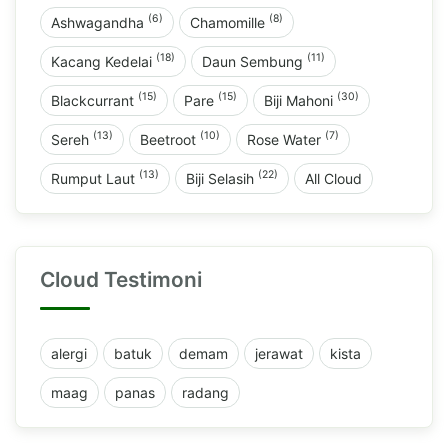
(6)
(8)
Ashwagandha
Chamomille
(18)
(11)
Kacang Kedelai
Daun Sembung
(15)
(15)
(30)
Blackcurrant
Pare
Biji Mahoni
(13)
(10)
(7)
Sereh
Beetroot
Rose Water
(13)
(22)
Rumput Laut
Biji Selasih
All Cloud
Cloud Testimoni
alergi
batuk
demam
jerawat
kista
maag
panas
radang