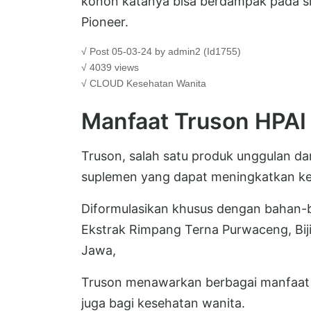
konon katanya bisa berdampak pada s
Pioneer.
√ Post 05-03-24 by admin2 (Id1755)
√ 4039 views
√ CLOUD
Kesehatan Wanita
Manfaat Truson HPAI
Truson, salah satu produk unggulan dar
suplemen yang dapat meningkatkan kes
Diformulasikan khusus dengan bahan-ba
Ekstrak Rimpang Terna Purwaceng, Bij
Jawa,
Truson menawarkan berbagai manfaat 
juga bagi kesehatan wanita.