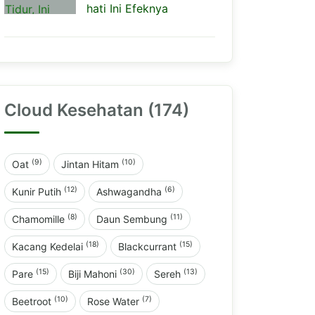
hati Ini Efeknya
Cloud Kesehatan (174)
(9)
(10)
Oat
Jintan Hitam
(12)
(6)
Kunir Putih
Ashwagandha
(8)
(11)
Chamomille
Daun Sembung
(18)
(15)
Kacang Kedelai
Blackcurrant
(15)
(30)
(13)
Pare
Biji Mahoni
Sereh
(10)
(7)
Beetroot
Rose Water