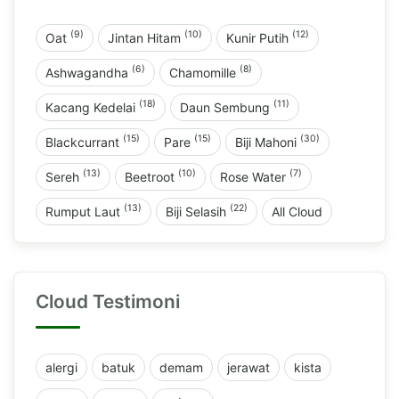
(9)
(10)
(12)
Oat
Jintan Hitam
Kunir Putih
(6)
(8)
Ashwagandha
Chamomille
(18)
(11)
Kacang Kedelai
Daun Sembung
(15)
(15)
(30)
Blackcurrant
Pare
Biji Mahoni
(13)
(10)
(7)
Sereh
Beetroot
Rose Water
(13)
(22)
Rumput Laut
Biji Selasih
All Cloud
Cloud Testimoni
alergi
batuk
demam
jerawat
kista