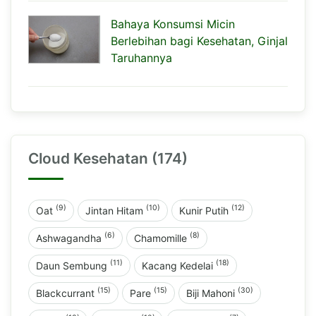
Bahaya Konsumsi Micin
Berlebihan bagi Kesehatan, Ginjal
Taruhannya
Cloud Kesehatan (174)
(9)
(10)
(12)
Oat
Jintan Hitam
Kunir Putih
(6)
(8)
Ashwagandha
Chamomille
(11)
(18)
Daun Sembung
Kacang Kedelai
(15)
(15)
(30)
Blackcurrant
Pare
Biji Mahoni