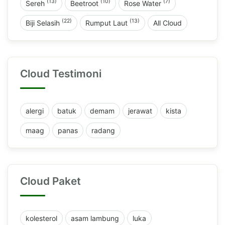
(13)
(10)
(7)
Sereh
Beetroot
Rose Water
(22)
(13)
Biji Selasih
Rumput Laut
All Cloud
Cloud Testimoni
alergi
batuk
demam
jerawat
kista
maag
panas
radang
Cloud Paket
kolesterol
asam lambung
luka