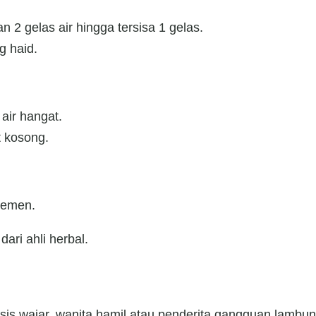
n 2 gelas air hingga tersisa 1 gelas.
g haid.
air hangat.
t kosong.
plemen.
ari ahli herbal.
is wajar, wanita hamil atau penderita gangguan lambun