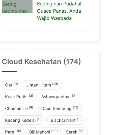
Kedinginan Padahal
Cuaca Panas, Anda
Wajib Waspada
Cloud Kesehatan (174)
(9)
(10)
Oat
Jintan Hitam
(12)
(6)
Kunir Putih
Ashwagandha
(8)
(11)
Chamomille
Daun Sembung
(18)
(15)
Kacang Kedelai
Blackcurrant
(15)
(30)
(13)
Pare
Biji Mahoni
Sereh