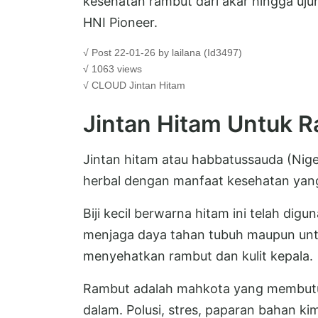
kesehatan rambut dari akar hingga uju
HNI Pioneer.
√ Post 22-01-26 by lailana (Id3497)
√ 1063 views
√ CLOUD
Jintan Hitam
Jintan Hitam Untuk 
Jintan hitam atau habbatussauda (Nigell
herbal dengan manfaat kesehatan yan
Biji kecil berwarna hitam ini telah di
menjaga daya tahan tubuh maupun unt
menyehatkan rambut dan kulit kepala.
Rambut adalah mahkota yang membutu
dalam. Polusi, stres, paparan bahan kim