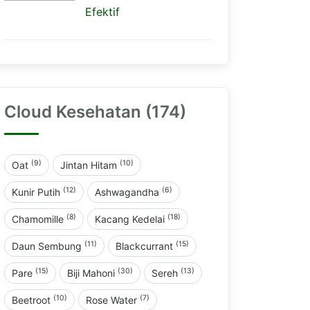
Efektif
Cloud Kesehatan (174)
(9)
(10)
Oat
Jintan Hitam
(12)
(6)
Kunir Putih
Ashwagandha
(8)
(18)
Chamomille
Kacang Kedelai
(11)
(15)
Daun Sembung
Blackcurrant
(15)
(30)
(13)
Pare
Biji Mahoni
Sereh
(10)
(7)
Beetroot
Rose Water