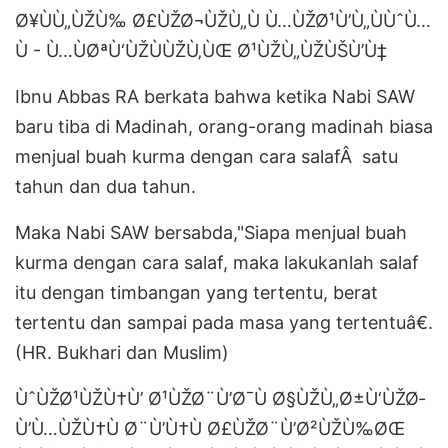
Ø¥ÙÙ„ÙŽÙ‰ Ø£ÙŽØ¬ÙŽÙ„Ù Ù…ÙŽØ¹Ù’Ù„ÙÙˆÙ…
Ù - Ù…ÙØªÙ‘ÙŽÙÙŽÙ‚ÙŒ Ø¹ÙŽÙ„ÙŽÙŠÙ’Ù‡
Ibnu Abbas RA berkata bahwa ketika Nabi SAW
baru tiba di Madinah, orang-orang madinah biasa
menjual buah kurma dengan cara salafÂ satu
tahun dan dua tahun.
Maka Nabi SAW bersabda,"Siapa menjual buah
kurma dengan cara salaf, maka lakukanlah salaf
itu dengan timbangan yang tertentu, berat
tertentu dan sampai pada masa yang tertentuâ€.
(HR. Bukhari dan Muslim)
ÙˆÙŽØ¹ÙŽÙ†Ù’ Ø¹ÙŽØ¨Ù’Ø¯Ù Ø§ÙŽÙ„Ø±Ù‘ÙŽØ­
Ù’Ù…ÙŽÙ†Ù Ø¨Ù’Ù†Ù Ø£ÙŽØ¨Ù’Ø²ÙŽÙ‰ØŒ