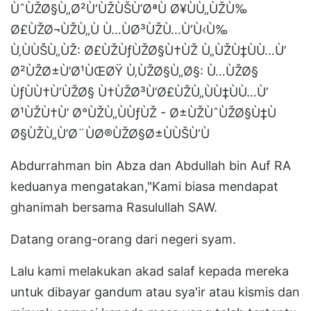
ÙˆÙŽØ§Ù„Ø²Ù‘ÙŽÙŠÙ’ØªÙ Ø¥ÙÙ„ÙŽÙ‰
Ø£ÙŽØ¬ÙŽÙ„Ù Ù…ÙØ³ÙŽÙ…Ù‘Ù‹Ù‰
Ù‚ÙÙŠÙ„ÙŽ: Ø£ÙŽÙƒÙŽØ§Ù†ÙŽ Ù„ÙŽÙ‡ÙÙ…Ù’
Ø²ÙŽØ±Ù’Ø¹ÙŒØŸ Ù‚ÙŽØ§Ù„Ø§: Ù…ÙŽØ§
ÙƒÙÙ†Ù‘ÙŽØ§ Ù†ÙŽØ³Ù’Ø£ÙŽÙ„ÙÙ‡ÙÙ…Ù’
Ø¹ÙŽÙ†Ù’ Ø°ÙŽÙ„ÙÙƒÙŽ - Ø±ÙŽÙˆÙŽØ§Ù‡Ù
Ø§ÙŽÙ„Ù’Ø¨ÙØ®ÙŽØ§Ø±ÙÙŠÙ‘Ù
Abdurrahman bin Abza dan Abdullah bin Auf RA
keduanya mengatakan,"Kami biasa mendapat
ghanimah bersama Rasulullah SAW.
Datang orang-orang dari negeri syam.
Lalu kami melakukan akad salaf kepada mereka
untuk dibayar gandum atau sya'ir atau kismis dan