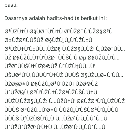
pasti.
Dasarnya adalah hadits-hadits berikut ini :
Ø¹ÙŽÙ†Ù Ø§ÙØ¨Ù’Ù†Ù Ø¹ÙŽØ¨Ù‘ÙŽØ§Ø³Ù
Ø±ÙŽØ¶ÙÙŠÙŽ Ø§ÙŽÙ„Ù„Ù‘ÙŽÙ‡Ù
Ø¹ÙŽÙ†Ù’Ù‡ÙÙ…ÙŽØ§ Ù‚ÙŽØ§Ù„ÙŽ: Ù‚ÙŽØ¯ÙÙ…
ÙŽ Ø§ÙŽÙ„Ù†Ù‘ÙŽØ¨ÙÙŠÙ‘Ù Øµ Ø§ÙŽÙ„Ù’Ù…
ÙŽØ¯ÙÙŠÙ†ÙŽØ©ÙŽ ÙˆÙŽÙ‡ÙÙ…Ù’
ÙŠÙØ³Ù’Ù„ÙÙÙÙˆÙ†ÙŽ ÙÙÙŠ Ø§ÙŽÙ„Ø«Ù‘ÙÙ…
ÙŽØ§Ø±Ù Ø§ÙŽÙ„Ø³Ù‘ÙŽÙ†ÙŽØ©ÙŽ
ÙˆÙŽØ§Ù„Ø³Ù‘ÙŽÙ†ÙŽØªÙŽÙŠÙ’Ù†Ù
ÙÙŽÙ‚ÙŽØ§Ù„ÙŽ: Ù…ÙŽÙ†Ù’ Ø£ÙŽØ³Ù’Ù„ÙŽÙÙŽ
ÙÙÙŠ ØªÙŽÙ…Ù’Ø±Ù ÙÙŽÙ„Ù’ÙŠÙØ³Ù’Ù„ÙÙÙ’
ÙÙÙŠ ÙƒÙŽÙŠÙ’Ù„Ù Ù…ÙŽØ¹Ù’Ù„ÙÙˆÙ…Ù
ÙˆÙŽÙˆÙŽØ²Ù’Ù†Ù Ù…ÙŽØ¹Ù’Ù„ÙÙˆÙ…Ù