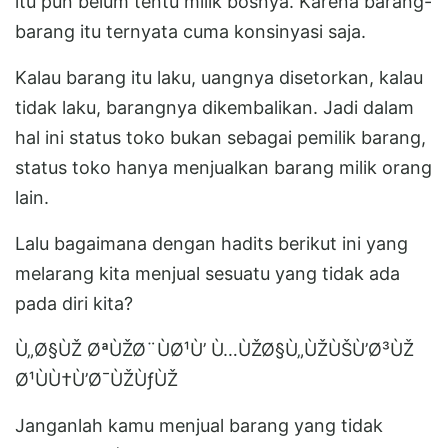
itu pun belum tentu milik bosnya. Karena barang-
barang itu ternyata cuma konsinyasi saja.
Kalau barang itu laku, uangnya disetorkan, kalau
tidak laku, barangnya dikembalikan. Jadi dalam
hal ini status toko bukan sebagai pemilik barang,
status toko hanya menjualkan barang milik orang
lain.
Lalu bagaimana dengan hadits berikut ini yang
melarang kita menjual sesuatu yang tidak ada
pada diri kita?
Ù„Ø§ÙŽ ØªÙŽØ¨ÙØ¹Ù’ Ù…ÙŽØ§Ù„ÙŽÙŠÙ’Ø³ÙŽ
Ø¹ÙÙ†Ù’Ø¯ÙŽÙƒÙŽ
Janganlah kamu menjual barang yang tidak