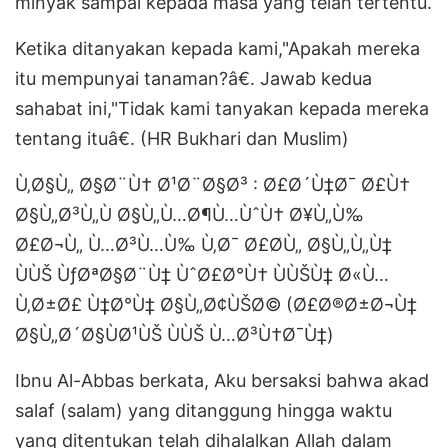
minyak sampai kepada masa yang telah tertentu.
Ketika ditanyakan kepada kami,"Apakah mereka
itu mempunyai tanaman?â€. Jawab kedua
sahabat ini,"Tidak kami tanyakan kepada mereka
tentang ituâ€. (HR Bukhari dan Muslim)
Ù‚Ø§Ù„ Ø§Ø¨Ù† Ø¹Ø¨Ø§Ø³ : Ø£Ø´Ù‡Ø¯ Ø£Ù†
Ø§Ù„Ø³Ù„Ù Ø§Ù„Ù…Ø¶Ù…ÙˆÙ† Ø¥Ù„Ù‰
Ø£Ø¬Ù„ Ù…Ø³Ù…Ù‰ Ù‚Ø¯ Ø£Ø­Ù„ Ø§Ù„Ù„Ù‡
ÙÙŠ ÙƒØªØ§Ø¨Ù‡ ÙˆØ£Ø°Ù† ÙÙŠÙ‡ Ø«Ù…
Ù‚Ø±Ø£ Ù‡Ø°Ù‡ Ø§Ù„Ø¢ÙŠØ© (Ø£Ø®Ø±Ø¬Ù‡
Ø§Ù„Ø´Ø§ÙØ¹ÙŠ ÙÙŠ Ù…Ø³Ù†Ø¯Ù‡)
Ibnu Al-Abbas berkata, Aku bersaksi bahwa akad
salaf (salam) yang ditanggung hingga waktu
yang ditentukan telah dihalalkan Allah dalam