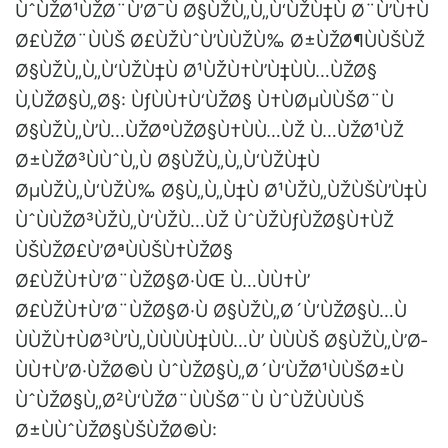
ÙˆÙŽØ¹ÙŽØ¨Ù’Ø¯Ù Ø§ÙŽÙ„Ù„Ù‘ÙŽÙ‡Ù Ø¨Ù’Ù†Ù
Ø£ÙŽØ¨ÙÙŠ Ø£ÙŽÙˆÙ’ÙÙŽÙ‰ Ø±ÙŽØ¶ÙÙŠÙŽ
Ø§ÙŽÙ„Ù„Ù‘ÙŽÙ‡Ù Ø¹ÙŽÙ†Ù’Ù‡ÙÙ…ÙŽØ§
Ù‚ÙŽØ§Ù„Ø§: ÙƒÙÙ†Ù‘ÙŽØ§ Ù†ÙØµÙÙŠØ¨Ù
Ø§ÙŽÙ„Ù’Ù…ÙŽØºÙŽØ§Ù†ÙÙ…ÙŽ Ù…ÙŽØ¹ÙŽ
Ø±ÙŽØ³ÙÙˆÙ„Ù Ø§ÙŽÙ„Ù„Ù‘ÙŽÙ‡Ù
ØµÙŽÙ„Ù‘ÙŽÙ‰ Ø§Ù„Ù„Ù‡Ù Ø¹ÙŽÙ„ÙŽÙŠÙ’Ù‡Ù
ÙˆÙÙŽØ³ÙŽÙ„Ù‘ÙŽÙ…ÙŽ ÙˆÙŽÙƒÙŽØ§Ù†ÙŽ
ÙŠÙŽØ£Ù’ØªÙÙŠÙ†ÙŽØ§
Ø£ÙŽÙ†Ù’Ø¨ÙŽØ§Ø·ÙŒ Ù…ÙÙ†Ù’
Ø£ÙŽÙ†Ù’Ø¨ÙŽØ§Ø·Ù Ø§ÙŽÙ„Ø´Ù‘ÙŽØ§Ù…Ù
ÙÙŽÙ†ÙØ³Ù’Ù„ÙÙÙÙ‡ÙÙ…Ù’ ÙÙÙŠ Ø§ÙŽÙ„Ù’Ø­
ÙÙ†Ù’Ø·ÙŽØ©Ù ÙˆÙŽØ§Ù„Ø´Ù‘ÙŽØ¹ÙÙŠØ±Ù
ÙˆÙŽØ§Ù„Ø²Ù‘ÙŽØ¨ÙÙŠØ¨Ù ÙˆÙŽÙÙÙŠ
Ø±ÙÙˆÙŽØ§ÙŠÙŽØ©Ù: