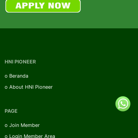
HNI PIONEER
o
Beranda
o
About HNI Pioneer
PAGE
o
Join Member
o
Login Member Area