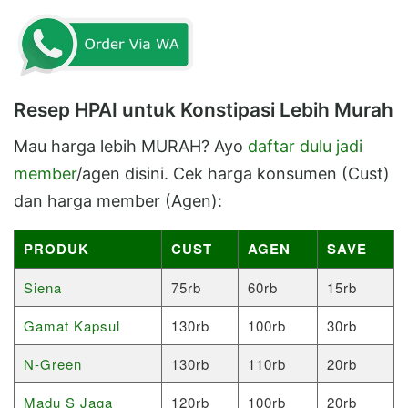
Resep HPAI untuk Konstipasi Lebih Murah
Mau harga lebih MURAH? Ayo
daftar dulu jadi
member
/agen disini. Cek harga konsumen (Cust)
dan harga member (Agen):
PRODUK
CUST
AGEN
SAVE
Siena
75rb
60rb
15rb
Gamat Kapsul
130rb
100rb
30rb
N-Green
130rb
110rb
20rb
Madu S Jaga
120rb
100rb
20rb