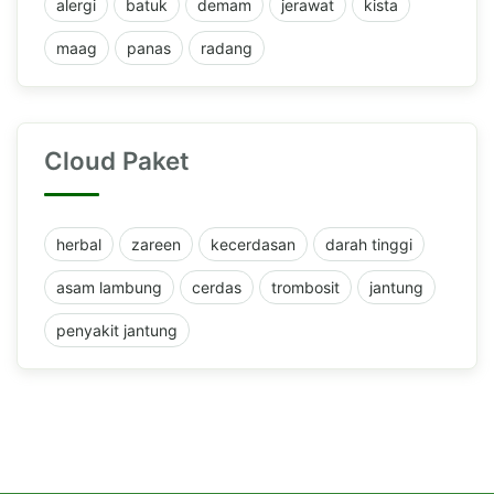
alergi
batuk
demam
jerawat
kista
maag
panas
radang
Cloud Paket
herbal
zareen
kecerdasan
darah tinggi
asam lambung
cerdas
trombosit
jantung
penyakit jantung