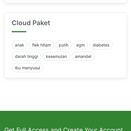
Cloud Paket
anak
flek hitam
putih
egm
diabetes
darah tinggi
kesemutan
amandel
ibu menyusui
Get Full Access and Create Your Account