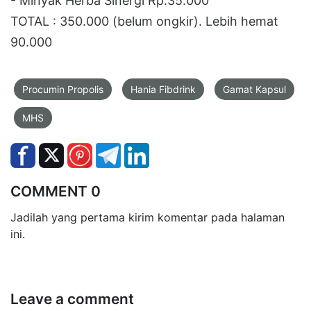
- Minyak Herba Sinergi Rp.35.000
TOTAL : 350.000 (belum ongkir). Lebih hemat
90.000
Procumin Propolis
Hania Fibdrink
Gamat Kapsul
MHS
COMMENT 0
Jadilah yang pertama kirim komentar pada halaman
ini.
Leave a comment