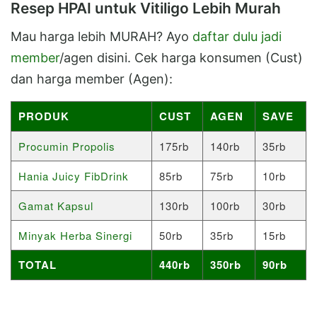
Resep HPAI untuk Vitiligo Lebih Murah
Mau harga lebih MURAH? Ayo
daftar dulu jadi
member
/agen disini. Cek harga konsumen (Cust)
dan harga member (Agen):
PRODUK
CUST
AGEN
SAVE
Procumin Propolis
175rb
140rb
35rb
Hania Juicy FibDrink
85rb
75rb
10rb
Gamat Kapsul
130rb
100rb
30rb
Minyak Herba Sinergi
50rb
35rb
15rb
TOTAL
440rb
350rb
90rb