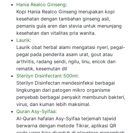
Hania Realco Ginseng
:
Kopi Hania Realco Ginseng merupakan kopi
kesehatan dengan tambahan ginseng asli,
pemanis gula aren dan stevia untuk menunjang
kesehatan dan vitalitas pria wanita.
Laurik
:
Laurik obat herbal alami mengatasi nyeri, pegal-
pegal pada penderita asam urat, gout atau
arthritis, radang sendi, ngilu, linu, encok dan
rematik, kesemutan dll
Sterilyn Disinfectant 500ml
:
Sterilyn Disinfectan mendesinfeksi berbagai
lingkungan dari patogen mikro organisme
penyebab berbagai penyakit membunuh bakteri,
virus, dan kuman lebih maksimal.
Quran Asy-Syifaa
:
Al-Quran hafalan Asy-Syifaa terjemah tajwid
berwarna dengan metode Tikrar, aplikasi QR
code yang bisa diunduh di playstore menambah