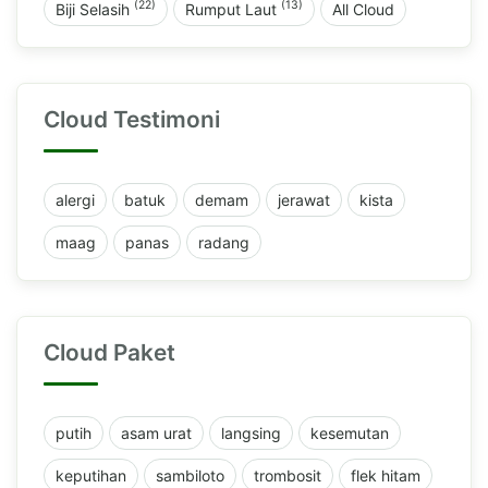
(22)
(13)
Biji Selasih
Rumput Laut
All Cloud
Cloud Testimoni
alergi
batuk
demam
jerawat
kista
maag
panas
radang
Cloud Paket
putih
asam urat
langsing
kesemutan
keputihan
sambiloto
trombosit
flek hitam