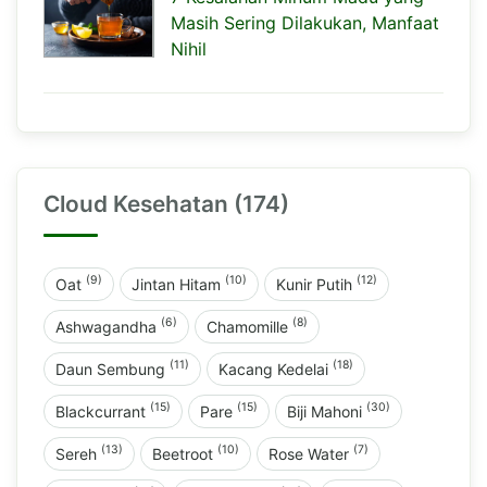
Masih Sering Dilakukan, Manfaat
Nihil
Cloud Kesehatan (174)
(9)
(10)
(12)
Oat
Jintan Hitam
Kunir Putih
(6)
(8)
Ashwagandha
Chamomille
(11)
(18)
Daun Sembung
Kacang Kedelai
(15)
(15)
(30)
Blackcurrant
Pare
Biji Mahoni
(13)
(10)
(7)
Sereh
Beetroot
Rose Water