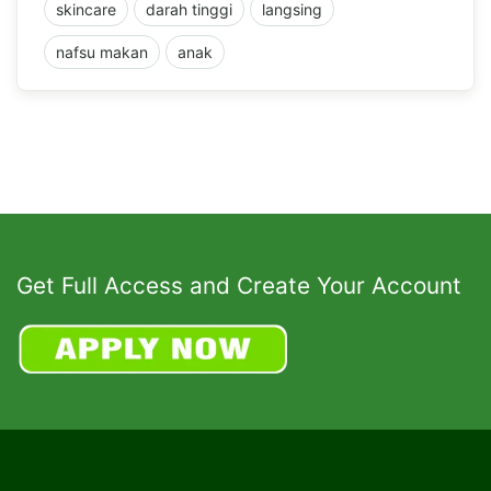
skincare
darah tinggi
langsing
nafsu makan
anak
Get Full Access and Create Your Account