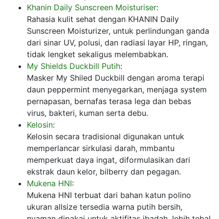
Khanin Daily Sunscreen Moisturiser
:
Rahasia kulit sehat dengan KHANIN Daily
Sunscreen Moisturizer, untuk perlindungan ganda
dari sinar UV, polusi, dan radiasi layar HP, ringan,
tidak lengket sekaligus melembabkan.
My Shields Duckbill Putih
:
Masker My Shiled Duckbill dengan aroma terapi
daun peppermint menyegarkan, menjaga system
pernapasan, bernafas terasa lega dan bebas
virus, bakteri, kuman serta debu.
Kelosin
:
Kelosin secara tradisional digunakan untuk
memperlancar sirkulasi darah, mmbantu
memperkuat daya ingat, diformulasikan dari
ekstrak daun kelor, bilberry dan pegagan.
Mukena HNI
:
Mukena HNI terbuat dari bahan katun polino
ukuran allsize tersedia warna putih bersih,
nyaman dipakai untuk aktifitas ibadah, lebih tebal