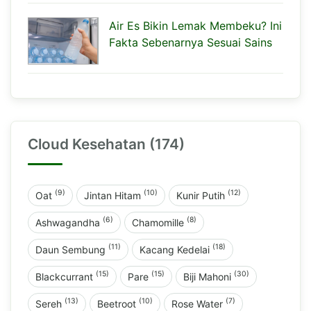
Air Es Bikin Lemak Membeku? Ini
Fakta Sebenarnya Sesuai Sains
Cloud Kesehatan (174)
(9)
(10)
(12)
Oat
Jintan Hitam
Kunir Putih
(6)
(8)
Ashwagandha
Chamomille
(11)
(18)
Daun Sembung
Kacang Kedelai
(15)
(15)
(30)
Blackcurrant
Pare
Biji Mahoni
(13)
(10)
(7)
Sereh
Beetroot
Rose Water