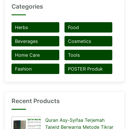
Categories
Herbs
Food
Beverages
Cosmetics
Home Care
Tools
Fashion
POSTER Produk
Recent Products
Quran Asy-Syifaa Terjemah
Tajwid Berwarna Metode Tikrar