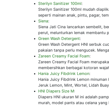
Sterilyn Sanitizer 100ml
:
Sterilyn Sanitizer 100ml mudah diapl
seperti mainan anak, pintu, pagar, te
Siena
:
Siena Jati Cina lancarkan sembelit, be
perut, melunturkan lemak membantu 
Green Wash Detergent
:
Green Wash Detergent HNI serbuk cuc
pakaian tanpa perlu mengucek. Mengan
Zareen Creamy Facial Foam
:
Zareen Creamy Facial Foam merupakan
membersihkan berbagai kotoran wajah
Hania Juicy Fibdrink Lemon
:
Hania Juicy Fibdrink Lemon minuman k
Jeruk Lemon, Mint, Wortel, Lidah Bua
HNI Diapers Size M
:
Diapers HNI ukuran M ini adalah pam
murah, model pants atau celana yang