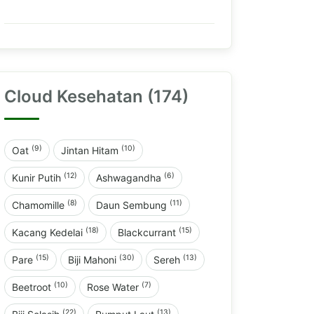
Cloud Kesehatan (174)
(9)
(10)
Oat
Jintan Hitam
(12)
(6)
Kunir Putih
Ashwagandha
(8)
(11)
Chamomille
Daun Sembung
(18)
(15)
Kacang Kedelai
Blackcurrant
(15)
(30)
(13)
Pare
Biji Mahoni
Sereh
(10)
(7)
Beetroot
Rose Water
(22)
(13)