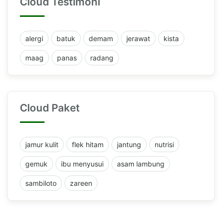
Cloud Testimoni
alergi
batuk
demam
jerawat
kista
maag
panas
radang
Cloud Paket
jamur kulit
flek hitam
jantung
nutrisi
gemuk
ibu menyusui
asam lambung
sambiloto
zareen