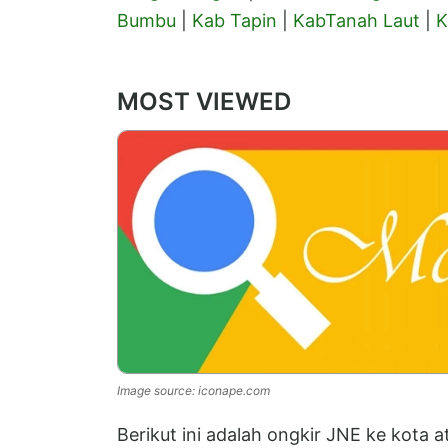
Bumbu
|
Kab Tapin
|
KabTanah Laut
|
K
MOST VIEWED
Image source: iconape.com
Berikut ini adalah ongkir JNE ke kota