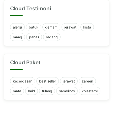
Cloud Testimoni
alergi
batuk
demam
jerawat
kista
maag
panas
radang
Cloud Paket
kecerdasan
best seller
jerawat
zareen
mata
haid
tulang
sambiloto
kolesterol