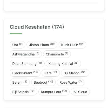
Cloud Kesehatan (174)
(9)
(10)
(12)
Oat
Jintan Hitam
Kunir Putih
(6)
(8)
Ashwagandha
Chamomille
(11)
(18)
Daun Sembung
Kacang Kedelai
(15)
(15)
(30)
Blackcurrant
Pare
Biji Mahoni
(13)
(10)
(7)
Sereh
Beetroot
Rose Water
(22)
(13)
Biji Selasih
Rumput Laut
All Cloud