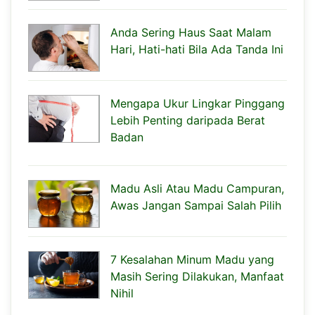
Anda Sering Haus Saat Malam
Hari, Hati-hati Bila Ada Tanda Ini
Mengapa Ukur Lingkar Pinggang
Lebih Penting daripada Berat
Badan
Madu Asli Atau Madu Campuran,
Awas Jangan Sampai Salah Pilih
7 Kesalahan Minum Madu yang
Masih Sering Dilakukan, Manfaat
Nihil