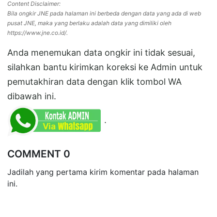
Content Disclaimer:
Bila ongkir JNE pada halaman ini berbeda dengan data yang ada di web
pusat JNE, maka yang berlaku adalah data yang dimiliki oleh
https://www.jne.co.id/.
Anda menemukan data ongkir ini tidak sesuai,
silahkan bantu kirimkan koreksi ke Admin untuk
pemutakhiran data dengan klik tombol WA
dibawah ini.
.
COMMENT 0
Jadilah yang pertama kirim komentar pada halaman
ini.