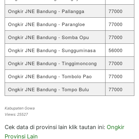
Ongkir JNE Bandung - Pallangga
77000
Ongkir JNE Bandung - Parangloe
77000
Ongkir JNE Bandung - Somba Opu
77000
Ongkir JNE Bandung - Sungguminasa
56000
Ongkir JNE Bandung - Tinggimoncong
77000
Ongkir JNE Bandung - Tombolo Pao
77000
Ongkir JNE Bandung - Tompo Bulu
77000
Kabupaten Gowa
Views: 25527
Cek data di provinsi lain klik tautan ini:
Ongkir
Provinsi Lain