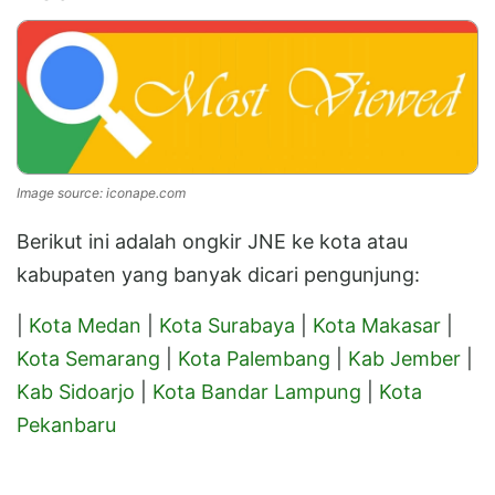
Image source: iconape.com
Berikut ini adalah ongkir JNE ke kota atau
kabupaten yang banyak dicari pengunjung:
|
Kota Medan
|
Kota Surabaya
|
Kota Makasar
|
Kota Semarang
|
Kota Palembang
|
Kab Jember
|
Kab Sidoarjo
|
Kota Bandar Lampung
|
Kota
Pekanbaru