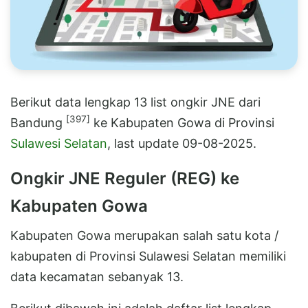
Berikut data lengkap 13 list ongkir JNE dari
[397]
Bandung
ke Kabupaten Gowa di Provinsi
Sulawesi Selatan
, last update 09-08-2025.
Ongkir JNE Reguler (REG) ke
Kabupaten Gowa
Kabupaten Gowa merupakan salah satu kota /
kabupaten di Provinsi Sulawesi Selatan memiliki
data kecamatan sebanyak 13.