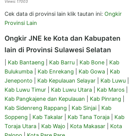
Views: 17003
Cek data di provinsi lain klik tautan ini:
Ongkir
Provinsi Lain
Ongkir JNE ke Kota dan Kabupaten
lain di Provinsi Sulawesi Selatan
|
Kab Bantaeng
|
Kab Barru
|
Kab Bone
|
Kab
Bulukumba
|
Kab Enrekang
|
Kab Gowa
|
Kab
Jeneponto
|
Kab Kepulauan Selayar
|
Kab Luwu
|
Kab Luwu Timur
|
Kab Luwu Utara
|
Kab Maros
|
Kab Pangkajene dan Kepulauan
|
Kab Pinrang
|
Kab Sidenreng Rappang
|
Kab Sinjai
|
Kab
Soppeng
|
Kab Takalar
|
Kab Tana Toraja
|
Kab
Toraja Utara
|
Kab Wajo
|
Kota Makasar
|
Kota
Palopo
|
Kota Pare Pare