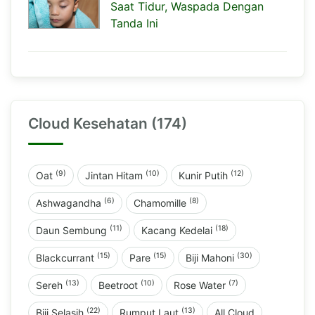
Saat Tidur, Waspada Dengan
Tanda Ini
Cloud Kesehatan (174)
(9)
(10)
(12)
Oat
Jintan Hitam
Kunir Putih
(6)
(8)
Ashwagandha
Chamomille
(11)
(18)
Daun Sembung
Kacang Kedelai
(15)
(15)
(30)
Blackcurrant
Pare
Biji Mahoni
(13)
(10)
(7)
Sereh
Beetroot
Rose Water
(22)
(13)
Biji Selasih
Rumput Laut
All Cloud