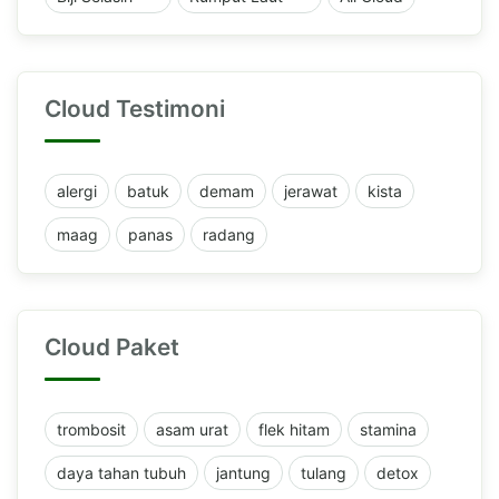
Cloud Testimoni
alergi
batuk
demam
jerawat
kista
maag
panas
radang
Cloud Paket
trombosit
asam urat
flek hitam
stamina
daya tahan tubuh
jantung
tulang
detox