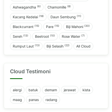
(6)
(8)
Ashwagandha
Chamomille
(18)
(11)
Kacang Kedelai
Daun Sembung
(15)
(15)
(30)
Blackcurrant
Pare
Biji Mahoni
(13)
(10)
(7)
Sereh
Beetroot
Rose Water
(13)
(22)
Rumput Laut
Biji Selasih
All Cloud
Cloud Testimoni
alergi
batuk
demam
jerawat
kista
maag
panas
radang