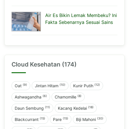
Air Es Bikin Lemak Membeku? Ini
Fakta Sebenarnya Sesuai Sains
Cloud Kesehatan (174)
(9)
(10)
(12)
Oat
Jintan Hitam
Kunir Putih
(6)
(8)
Ashwagandha
Chamomille
(11)
(18)
Daun Sembung
Kacang Kedelai
(15)
(15)
(30)
Blackcurrant
Pare
Biji Mahoni