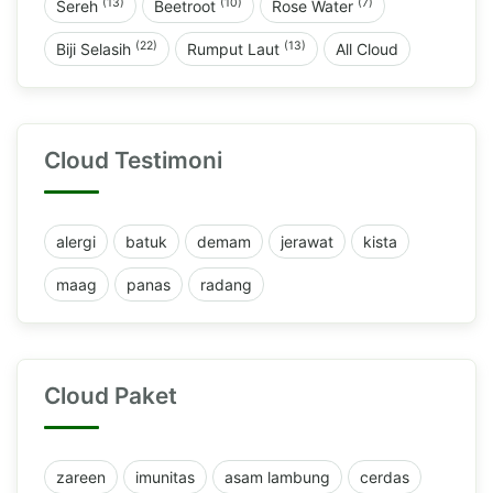
(13)
(10)
(7)
Sereh
Beetroot
Rose Water
(22)
(13)
Biji Selasih
Rumput Laut
All Cloud
Cloud Testimoni
alergi
batuk
demam
jerawat
kista
maag
panas
radang
Cloud Paket
zareen
imunitas
asam lambung
cerdas