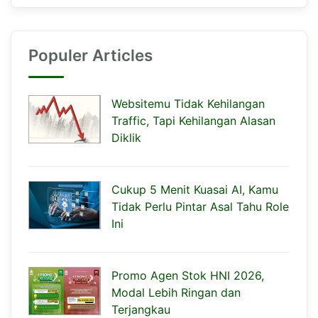
Populer Articles
Websitemu Tidak Kehilangan
Traffic, Tapi Kehilangan Alasan
Diklik
Cukup 5 Menit Kuasai AI, Kamu
Tidak Perlu Pintar Asal Tahu Role
Ini
Promo Agen Stok HNI 2026,
Modal Lebih Ringan dan
Terjangkau