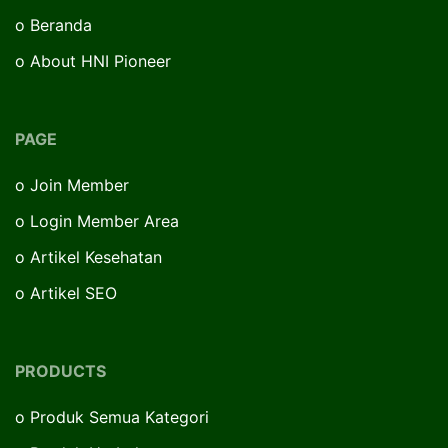
o
Beranda
o
About HNI Pioneer
PAGE
o
Join Member
o
Login Member Area
o
Artikel Kesehatan
o
Artikel SEO
PRODUCTS
o
Produk Semua Kategori