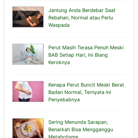
Jantung Anda Berdebar Saat
Rebahan, Normal atau Perlu
Waspada
Perut Masih Terasa Penuh Meski
BAB Setiap Hari, Ini Biang
Keroknya
Kenapa Perut Buncit Meski Berat
Badan Normal, Ternyata Ini
Penyebabnya
Sering Menunda Sarapan,
Benarkah Bisa Mengganggu
Metabolisme