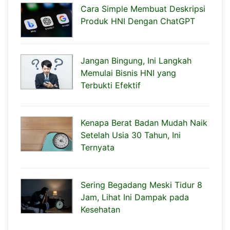
Cara Simple Membuat Deskripsi
Produk HNI Dengan ChatGPT
Jangan Bingung, Ini Langkah
Memulai Bisnis HNI yang
Terbukti Efektif
Kenapa Berat Badan Mudah Naik
Setelah Usia 30 Tahun, Ini
Ternyata
Sering Begadang Meski Tidur 8
Jam, Lihat Ini Dampak pada
Kesehatan