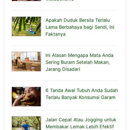
Apakah Duduk Bersila Terlalu
Lama Berbahaya bagi Sendi, Ini
Faktanya
Ini Alasan Mengapa Mata Anda
Sering Buram Setelah Makan,
Jarang Disadari
6 Tanda Awal Tubuh Anda Sudah
Terlalu Banyak Konsumsi Garam
Jalan Cepat Atau Jogging untuk
Membakar Lemak Lebih Efektif