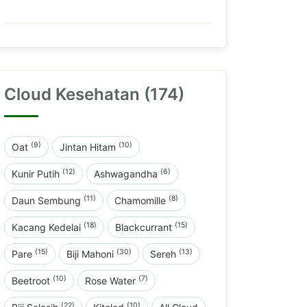
Cloud Kesehatan (174)
(9)
(10)
Oat
Jintan Hitam
(12)
(6)
Kunir Putih
Ashwagandha
(11)
(8)
Daun Sembung
Chamomille
(18)
(15)
Kacang Kedelai
Blackcurrant
(15)
(30)
(13)
Pare
Biji Mahoni
Sereh
(10)
(7)
Beetroot
Rose Water
(22)
(10)