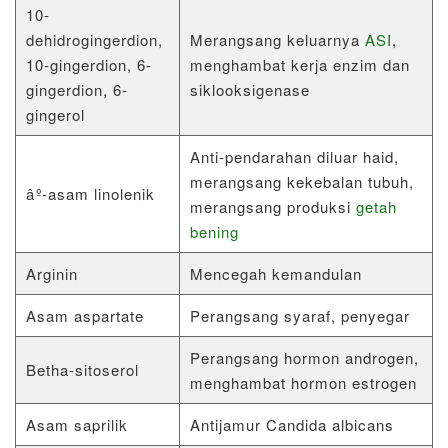
10-
dehidrogingerdion,
Merangsang keluarnya
ASI
,
10-gingerdion, 6-
menghambat kerja enzim dan
gingerdion, 6-
siklooksigenase
gingerol
Anti-pendarahan diluar haid,
merangsang kekebalan tubuh,
âº-asam linolenik
merangsang produksi
getah
bening
Arginin
Mencegah kemandulan
Asam aspartate
Perangsang syaraf, penyegar
Perangsang hormon androgen,
Betha-sitoserol
menghambat hormon estrogen
Asam saprilik
Antijamur Candida albicans