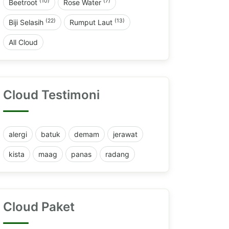
(10)
(7)
Beetroot
Rose Water
(22)
(13)
Biji Selasih
Rumput Laut
All Cloud
Cloud Testimoni
alergi
batuk
demam
jerawat
kista
maag
panas
radang
Cloud Paket