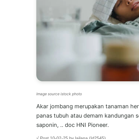
Image source istock photo
Akar jombang merupakan tanaman her
panas tubuh atau demam kandungan seny
saponin, .. doc HNI Pioneer.
√ Post 10-02-25 by lailana (Id2545)