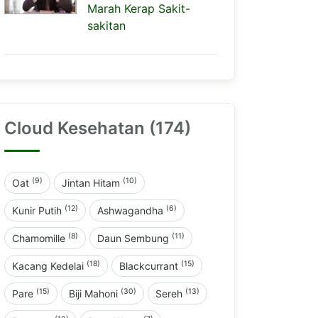
Marah Kerap Sakit-
sakitan
Cloud Kesehatan (174)
(9)
(10)
Oat
Jintan Hitam
(12)
(6)
Kunir Putih
Ashwagandha
(8)
(11)
Chamomille
Daun Sembung
(18)
(15)
Kacang Kedelai
Blackcurrant
(15)
(30)
(13)
Pare
Biji Mahoni
Sereh