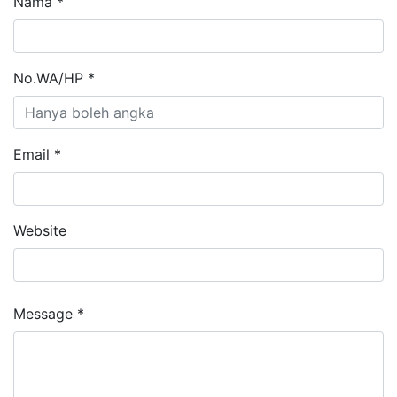
Nama *
No.WA/HP *
Email *
Website
Message *