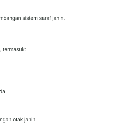
mbangan sistem saraf janin.
, termasuk:
da.
gan otak janin.