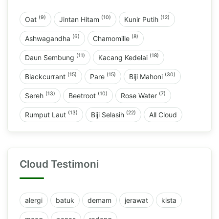
(9)
(10)
(12)
Oat
Jintan Hitam
Kunir Putih
(6)
(8)
Ashwagandha
Chamomille
(11)
(18)
Daun Sembung
Kacang Kedelai
(15)
(15)
(30)
Blackcurrant
Pare
Biji Mahoni
(13)
(10)
(7)
Sereh
Beetroot
Rose Water
(13)
(22)
Rumput Laut
Biji Selasih
All Cloud
Cloud Testimoni
alergi
batuk
demam
jerawat
kista