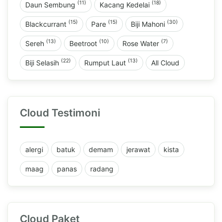
(11)
(18)
Daun Sembung
Kacang Kedelai
(15)
(15)
(30)
Blackcurrant
Pare
Biji Mahoni
(13)
(10)
(7)
Sereh
Beetroot
Rose Water
(22)
(13)
Biji Selasih
Rumput Laut
All Cloud
Cloud Testimoni
alergi
batuk
demam
jerawat
kista
maag
panas
radang
Cloud Paket