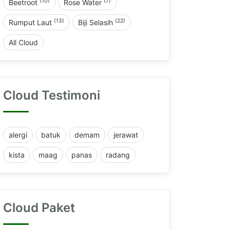
(10)
(7)
Beetroot
Rose Water
(13)
(22)
Rumput Laut
Biji Selasih
All Cloud
Cloud Testimoni
alergi
batuk
demam
jerawat
kista
maag
panas
radang
Cloud Paket