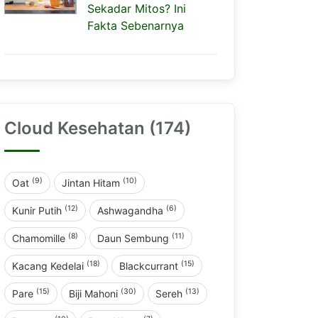
Sekadar Mitos? Ini
Fakta Sebenarnya
Cloud Kesehatan (174)
(9)
(10)
Oat
Jintan Hitam
(12)
(6)
Kunir Putih
Ashwagandha
(8)
(11)
Chamomille
Daun Sembung
(18)
(15)
Kacang Kedelai
Blackcurrant
(15)
(30)
(13)
Pare
Biji Mahoni
Sereh