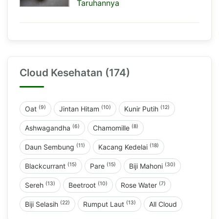
Taruhannya
Cloud Kesehatan (174)
(9)
(10)
(12)
Oat
Jintan Hitam
Kunir Putih
(6)
(8)
Ashwagandha
Chamomille
(11)
(18)
Daun Sembung
Kacang Kedelai
(15)
(15)
(30)
Blackcurrant
Pare
Biji Mahoni
(13)
(10)
(7)
Sereh
Beetroot
Rose Water
(22)
(13)
Biji Selasih
Rumput Laut
All Cloud