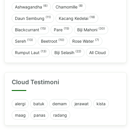
(6)
(8)
Ashwagandha
Chamomille
(11)
(18)
Daun Sembung
Kacang Kedelai
(15)
(15)
(30)
Blackcurrant
Pare
Biji Mahoni
(13)
(10)
(7)
Sereh
Beetroot
Rose Water
(13)
(22)
Rumput Laut
Biji Selasih
All Cloud
Cloud Testimoni
alergi
batuk
demam
jerawat
kista
maag
panas
radang