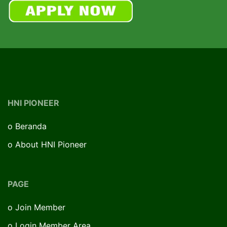
HNI PIONEER
o
Beranda
o
About HNI Pioneer
PAGE
o
Join Member
o
Login Member Area