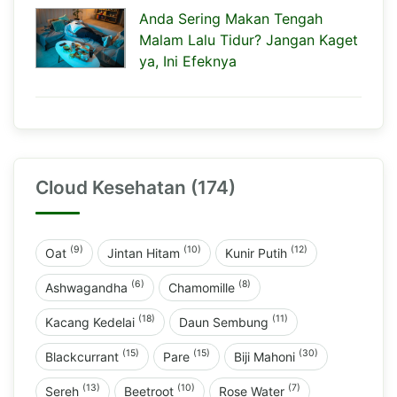
Anda Sering Makan Tengah
Malam Lalu Tidur? Jangan Kaget
ya, Ini Efeknya
Cloud Kesehatan (174)
(9)
(10)
(12)
Oat
Jintan Hitam
Kunir Putih
(6)
(8)
Ashwagandha
Chamomille
(18)
(11)
Kacang Kedelai
Daun Sembung
(15)
(15)
(30)
Blackcurrant
Pare
Biji Mahoni
(13)
(10)
(7)
Sereh
Beetroot
Rose Water