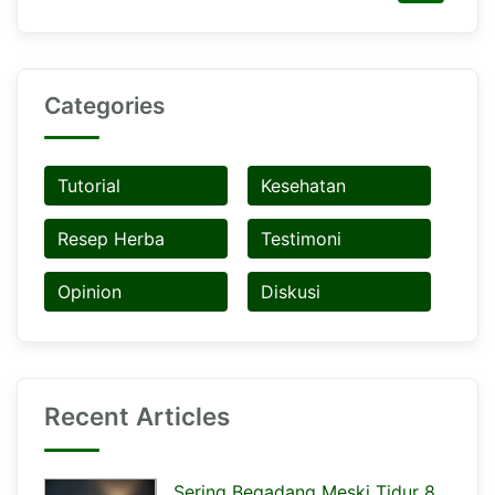
Categories
Tutorial
Kesehatan
Resep Herba
Testimoni
Opinion
Diskusi
Recent Articles
Sering Begadang Meski Tidur 8