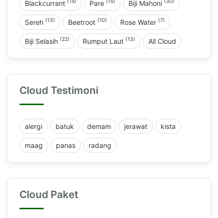
(15)
(15)
(30)
Blackcurrant
Pare
Biji Mahoni
(13)
(10)
(7)
Sereh
Beetroot
Rose Water
(22)
(13)
Biji Selasih
Rumput Laut
All Cloud
Cloud Testimoni
alergi
batuk
demam
jerawat
kista
maag
panas
radang
Cloud Paket