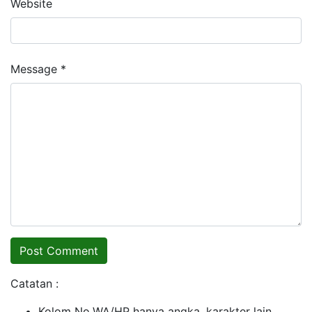
Website
Message *
Catatan :
Kolom No.WA/HP hanya angka, karakter lain