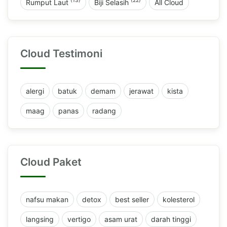
(13)
(22)
Rumput Laut
Biji Selasih
All Cloud
Cloud Testimoni
alergi
batuk
demam
jerawat
kista
maag
panas
radang
Cloud Paket
nafsu makan
detox
best seller
kolesterol
langsing
vertigo
asam urat
darah tinggi