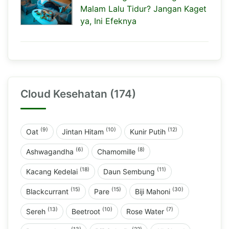
Malam Lalu Tidur? Jangan Kaget
ya, Ini Efeknya
Cloud Kesehatan (174)
(9)
(10)
(12)
Oat
Jintan Hitam
Kunir Putih
(6)
(8)
Ashwagandha
Chamomille
(18)
(11)
Kacang Kedelai
Daun Sembung
(15)
(15)
(30)
Blackcurrant
Pare
Biji Mahoni
(13)
(10)
(7)
Sereh
Beetroot
Rose Water