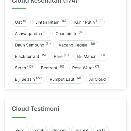
Cloud Kesehatan (174)
(9)
(10)
(12)
Oat
Jintan Hitam
Kunir Putih
(6)
(8)
Ashwagandha
Chamomille
(11)
(18)
Daun Sembung
Kacang Kedelai
(15)
(15)
(30)
Blackcurrant
Pare
Biji Mahoni
(13)
(10)
(7)
Sereh
Beetroot
Rose Water
(22)
(13)
Biji Selasih
Rumput Laut
All Cloud
Cloud Testimoni
alergi
batuk
demam
jerawat
kista