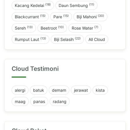
(18)
(11)
Kacang Kedelai
Daun Sembung
(15)
(15)
(30)
Blackcurrant
Pare
Biji Mahoni
(13)
(10)
(7)
Sereh
Beetroot
Rose Water
(13)
(22)
Rumput Laut
Biji Selasih
All Cloud
Cloud Testimoni
alergi
batuk
demam
jerawat
kista
maag
panas
radang