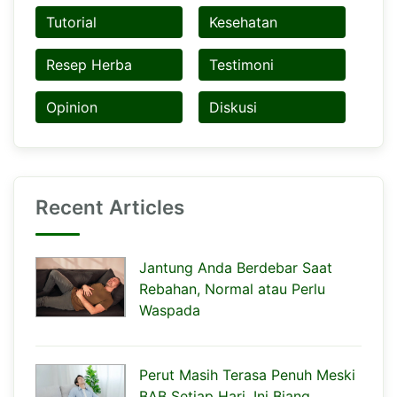
Tutorial
Kesehatan
Resep Herba
Testimoni
Opinion
Diskusi
Recent Articles
Jantung Anda Berdebar Saat
Rebahan, Normal atau Perlu
Waspada
Perut Masih Terasa Penuh Meski
BAB Setiap Hari, Ini Biang