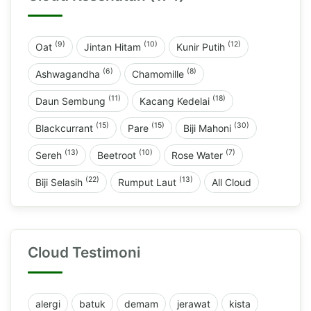
(9)
(10)
(12)
Oat
Jintan Hitam
Kunir Putih
(6)
(8)
Ashwagandha
Chamomille
(11)
(18)
Daun Sembung
Kacang Kedelai
(15)
(15)
(30)
Blackcurrant
Pare
Biji Mahoni
(13)
(10)
(7)
Sereh
Beetroot
Rose Water
(22)
(13)
Biji Selasih
Rumput Laut
All Cloud
Cloud Testimoni
alergi
batuk
demam
jerawat
kista