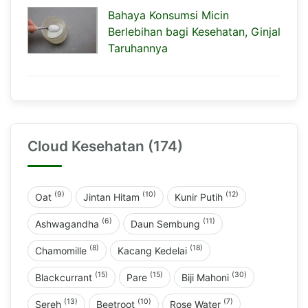
Bahaya Konsumsi Micin
Berlebihan bagi Kesehatan, Ginjal
Taruhannya
Cloud Kesehatan (174)
(9)
(10)
(12)
Oat
Jintan Hitam
Kunir Putih
(6)
(11)
Ashwagandha
Daun Sembung
(8)
(18)
Chamomille
Kacang Kedelai
(15)
(15)
(30)
Blackcurrant
Pare
Biji Mahoni
(13)
(10)
(7)
Sereh
Beetroot
Rose Water