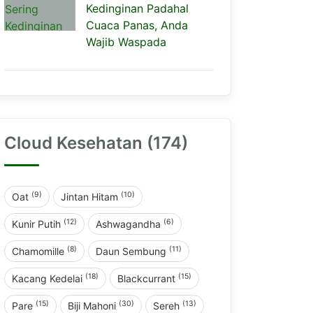
Kedinginan Padahal
Cuaca Panas, Anda
Wajib Waspada
Cloud Kesehatan (174)
(9)
(10)
Oat
Jintan Hitam
(12)
(6)
Kunir Putih
Ashwagandha
(8)
(11)
Chamomille
Daun Sembung
(18)
(15)
Kacang Kedelai
Blackcurrant
(15)
(30)
(13)
Pare
Biji Mahoni
Sereh