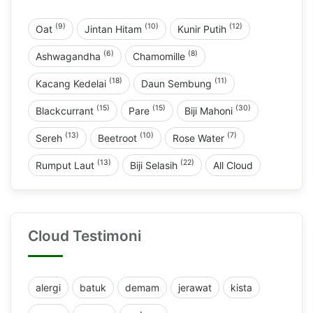
(9)
(10)
(12)
Oat
Jintan Hitam
Kunir Putih
(6)
(8)
Ashwagandha
Chamomille
(18)
(11)
Kacang Kedelai
Daun Sembung
(15)
(15)
(30)
Blackcurrant
Pare
Biji Mahoni
(13)
(10)
(7)
Sereh
Beetroot
Rose Water
(13)
(22)
Rumput Laut
Biji Selasih
All Cloud
Cloud Testimoni
alergi
batuk
demam
jerawat
kista