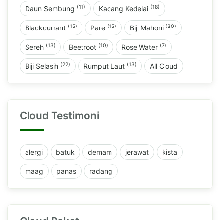
(11)
(18)
Daun Sembung
Kacang Kedelai
(15)
(15)
(30)
Blackcurrant
Pare
Biji Mahoni
(13)
(10)
(7)
Sereh
Beetroot
Rose Water
(22)
(13)
Biji Selasih
Rumput Laut
All Cloud
Cloud Testimoni
alergi
batuk
demam
jerawat
kista
maag
panas
radang