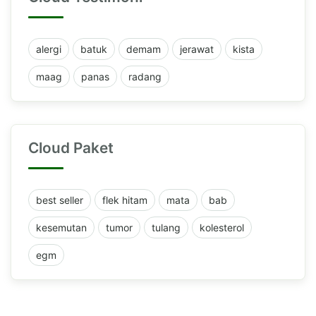
alergi
batuk
demam
jerawat
kista
maag
panas
radang
Cloud Paket
best seller
flek hitam
mata
bab
kesemutan
tumor
tulang
kolesterol
egm