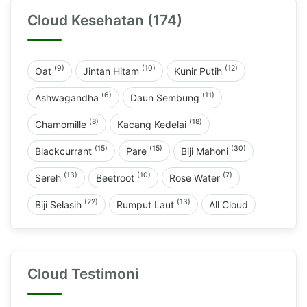
Cloud Kesehatan (174)
(9)
(10)
(12)
Oat
Jintan Hitam
Kunir Putih
(6)
(11)
Ashwagandha
Daun Sembung
(8)
(18)
Chamomille
Kacang Kedelai
(15)
(15)
(30)
Blackcurrant
Pare
Biji Mahoni
(13)
(10)
(7)
Sereh
Beetroot
Rose Water
(22)
(13)
Biji Selasih
Rumput Laut
All Cloud
Cloud Testimoni