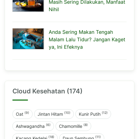
Masih Sering Dilakukan, Manfaat
Nihil
Anda Sering Makan Tengah
Malam Lalu Tidur? Jangan Kaget
ya, Ini Efeknya
Cloud Kesehatan (174)
(9)
(10)
(12)
Oat
Jintan Hitam
Kunir Putih
(6)
(8)
Ashwagandha
Chamomille
(18)
(11)
Kacang Kedelai
Daun Sembung