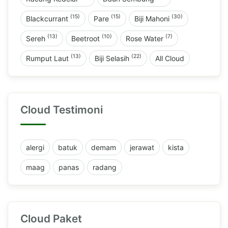
(15)
(15)
(30)
Blackcurrant
Pare
Biji Mahoni
(13)
(10)
(7)
Sereh
Beetroot
Rose Water
(13)
(22)
Rumput Laut
Biji Selasih
All Cloud
Cloud Testimoni
alergi
batuk
demam
jerawat
kista
maag
panas
radang
Cloud Paket