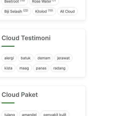
(10)
(7)
Beetroot
Rose Water
(22)
(10)
Biji Selasih
Kitolod
All Cloud
Cloud Testimoni
alergi
batuk
demam
jerawat
kista
maag
panas
radang
Cloud Paket
tulang
amandel
penyakit kulit