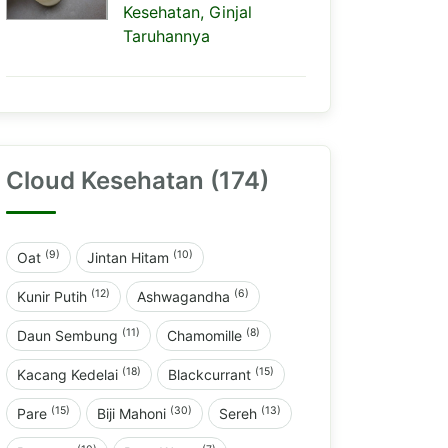
Kesehatan, Ginjal
Taruhannya
Cloud Kesehatan (174)
(9)
(10)
Oat
Jintan Hitam
(12)
(6)
Kunir Putih
Ashwagandha
(11)
(8)
Daun Sembung
Chamomille
(18)
(15)
Kacang Kedelai
Blackcurrant
(15)
(30)
(13)
Pare
Biji Mahoni
Sereh